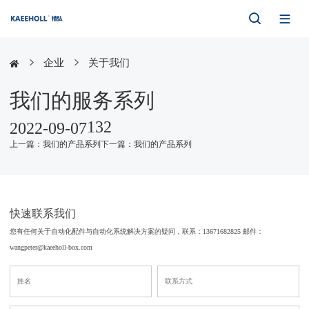




行业解决方案
企业
关于我们



产品
我们的服务系列

132
2022-09-07
服务与支持

上一篇：我们的产品系列
下一篇：我们的产品系列
快速选型
新闻与事件
快速联系我们
您有任何关于自动化配件与自动化系统解决方案的疑问，联系：
13671682825
邮件：
专业知识
wangpeter@kaeeholl-box.com
企业
