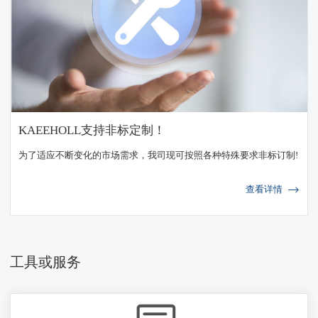
KAEEHOLL支持非标定制！
为了适应不断变化的市场需求，我司现可按照各种特殊要求非标订制!

查看详情
工具或服务