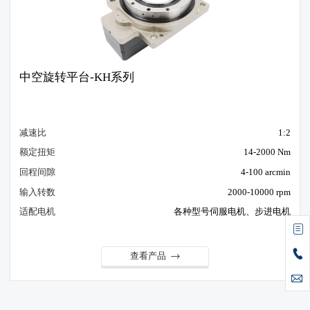
中空旋转平台-KH系列
减速比
1:2
额定扭矩
14-2000 Nm
回程间隙
4-100 arcmin
输入转数
2000-10000 rpm
适配电机
各种型号伺服电机、步进电机


查看产品

